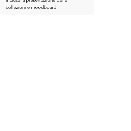
inclusa la presentazione delle
collezioni e moodboard.
Richiedi una consulenza
CUSTOM FABRIC
ORDER APPS